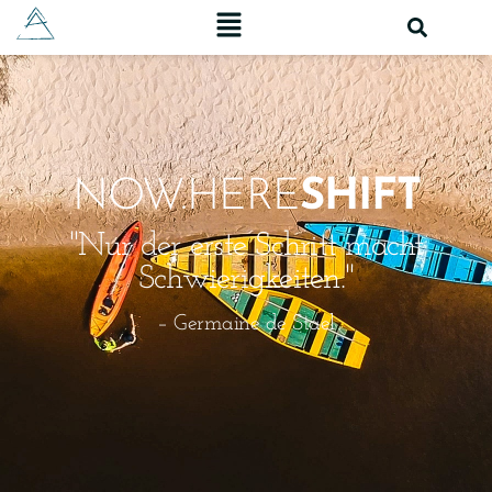
NOW.HERE
SHIFT
"Nur der erste Schritt macht
Schwierigkeiten."
– Germaine de Stael