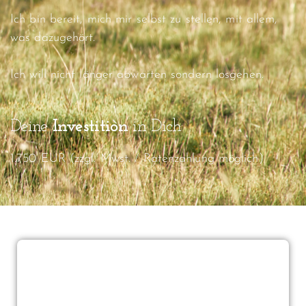
Ich bin bereit, mich mir selbst zu stellen, mit allem,
was dazugehört.
Ich will nicht länger abwarten sondern losgehen.
Deine
Investition
in Dich
1.750 EUR (zzgl. Mwst. / Ratenzahlung möglich)